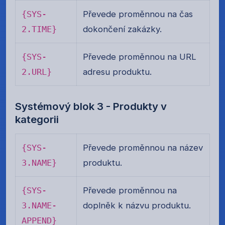
{SYS-
Převede proměnnou na čas
2.TIME}
dokončení zakázky.
{SYS-
Převede proměnnou na URL
2.URL}
adresu produktu.
Systémový blok 3 - Produkty v
kategorii
{SYS-
Převede proměnnou na název
3.NAME}
produktu.
{SYS-
Převede proměnnou na
3.NAME-
doplněk k názvu produktu.
APPEND}