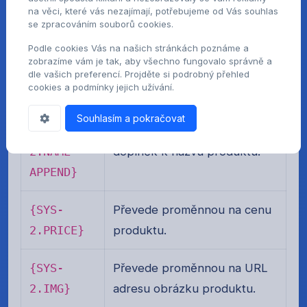
na věci, které vás nezajímají, potřebujeme od Vás souhlas
Systémový blok 2 - Připnuté produkty
se zpracováním souborů cookies.
v kategorii
Podle cookies Vás na našich stránkách poznáme a
zobrazíme vám je tak, aby všechno fungovalo správně a
{SYS-
Převede proměnnou na název
dle vašich preferencí. Projděte si podrobný přehled
cookies a podmínky jejich užívání.
2.NAME}
produktu.
Souhlasím a pokračovat
{SYS-
Převede proměnnou na
2.NAME-
doplněk k názvu produktu.
APPEND}
{SYS-
Převede proměnnou na cenu
2.PRICE}
produktu.
{SYS-
Převede proměnnou na URL
2.IMG}
adresu obrázku produktu.