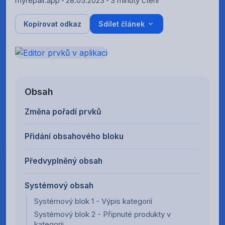
myrepair.app
28.05.2023
3 minuty čtení
Kopírovat odkaz
Sdílet článek
Obsah
Změna pořadí prvků
Přidání obsahového bloku
Předvyplněný obsah
Systémový obsah
Systémový blok 1 - Výpis kategorií
Systémový blok 2 - Připnuté produkty v
kategorii