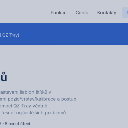
Funkce
Ceník
Kontakty
ě QZ Tray)
ků
astavení šablon štítků v
ení pozic/vrstev/kalibrace a postup
pomocí QZ Tray včetně
řešení nejčastějších problémů.
6
8 minut čtení