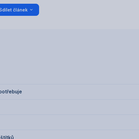
Sdílet článek
 potřebuje
 štítků