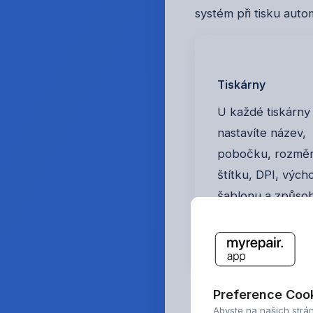
systém při tisku aut
Tiskárny
U každé tiskárny
nastavíte název,
pobočku, rozmě
štítku, DPI, vých
šablonu a způsob
Preference Coo
Co k tomu už
Abyste na našich strán