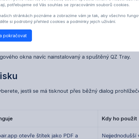
ímají, potřebujeme od Vás souhlas se zpracováním souborů cookies.
pace a oprávnění do nastavení tiskáren,
našich stránkách poznáme a zobrazíme vám je tak, aby všechno fungov
ainstalovanou v počítači, ze kterého se bude tisknout,
jděte si podrobný přehled cookies a podmínky jejich užívání.
oužívaných štítků v milimetrech, například 50 x 30 mm,
a pokračovat
iskárny, nejčastěji 203 nebo 300 DPI,
nu pro produkty nebo pro zakázky, podle toho, odkud ch
logového okna navíc nainstalovaný a spuštěný QZ Tray.
isku
yberete, jestli se má tisknout přes běžný dialog prohlíže
nguje
Kdy ho použít
ir.app otevře štítek jako PDF a
Nejjednodušší v