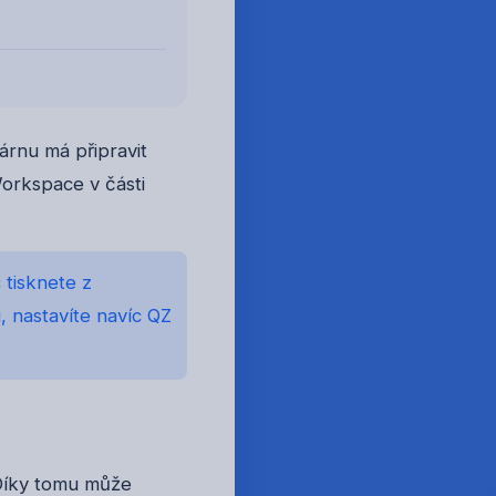
árnu má připravit
Workspace v části
 tisknete z
 nastavíte navíc QZ
 Díky tomu může