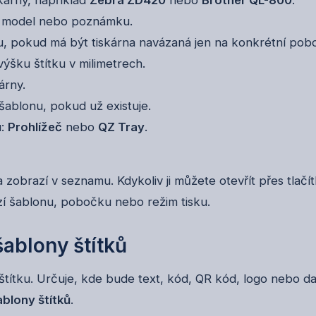
te model nebo poznámku.
 pokud má být tiskárna navázaná jen na konkrétní pob
výšku štítku v milimetrech.
árny.
šablonu, pokud už existuje.
u:
Prohlížeč
nebo
QZ Tray
.
a zobrazí v seznamu. Kdykoliv ji můžete otevřít přes tlačí
zí šablonu, pobočku nebo režim tisku.
šablony štítků
štítku. Určuje, kde bude text, kód, QR kód, logo nebo da
blony štítků
.