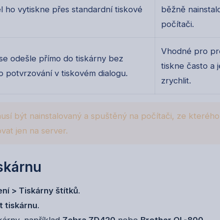
el ho vytiskne přes standardní tiskové
běžně nainstal
počítači.
Vhodné pro pr
 se odešle přímo do tiskárny bez
tiskne často a 
o potvrzování v tiskovém dialogu.
zrychlit.
sí být nainstalovaný a spuštěný na počítači, ze kterého 
vat jen na server.
iskárnu
ní > Tiskárny štítků
.
t tiskárnu
.
kárny, například
Zebra ZD420
nebo
Brother QL-800
.