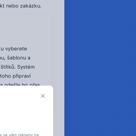
ukt nebo zakázku.
sku vyberete
nu, šablonu a
štítků. Systém
toho připraví
 a odešle ho přes
ížeč nebo QZ
aly se vám reklamy na