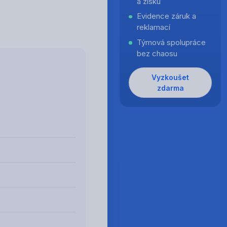
a zisku
Evidence záruk a
reklamací
Týmová spolupráce
bez chaosu
Vyzkoušet
zdarma