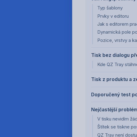
Typ šablony
Prvky v editoru
Jak s editorem pr
Dynamická pole po
Pozice, vrstvy a ka
Tisk bez dialogu p
Kde QZ Tray stáhn
Tisk z produktu a 
Doporučený test po
Nejčastější problé
V tisku nevidím žá
Štítek se tiskne p
QZ Tray není dost