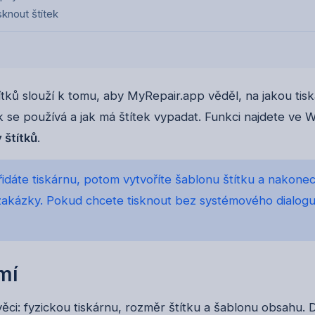
sknout štítek
ítků slouží k tomu, aby MyRepair.app věděl, na jakou tisk
tek se používá a jak má štítek vypadat. Funkci najdete ve 
 štítků
.
řidáte tiskárnu, potom vytvoříte šablonu štítku a nakonec
akázky. Pokud chcete tisknout bez systémového dialogu,
mí
věci: fyzickou tiskárnu, rozměr štítku a šablonu obsahu.