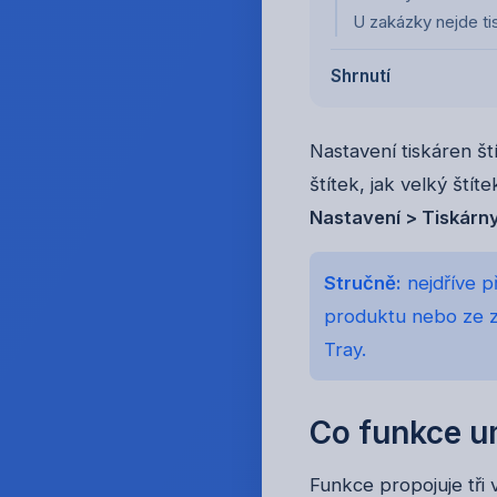
U zakázky nejde ti
Shrnutí
Nastavení tiskáren št
štítek, jak velký ští
Nastavení > Tiskárny
Stručně:
nejdříve p
produktu nebo ze z
Tray.
Co funkce u
Funkce propojuje tři 