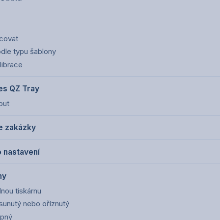
acovat
dle typu šablony
librace
řes QZ Tray
out
ze zakázky
 nastavení
my
dnou tiskárnu
osunutý nebo oříznutý
upný