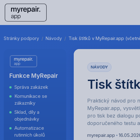
Stránky podpory
Návody
Tisk štítků v MyRepair.app (včetn
NÁVODY
Funkce MyRepair
Tisk štít
Správa zakázek
Komunikace se
Praktický návod pro n
zákazníky
MyRepair.app, vysvětl
Sklad, díly a
pro tisk bez dialogu 
objednávky
doporučeného testu a 
Automatizace
rutinních úkolů
myrepair.app
16.05.202