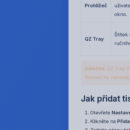
Prohlížeč
uživat
okno.
Štítek
QZ Tray
ručníh
Důležité:
QZ Tray mu
Nestačí ho nainstalo
Jak přidat t
Otevřete
Nastave
Klikněte na
Přida
Zadejte název tis