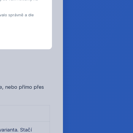
alo správně a dle
ce štítky tisknout,
če, nebo přímo přes
arianta. Stačí