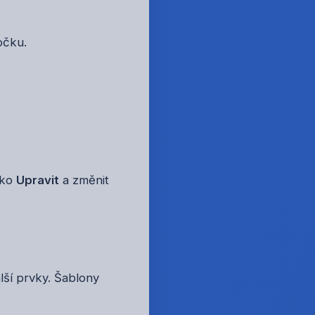
očku.
tko
Upravit
a změnit
lší prvky. Šablony