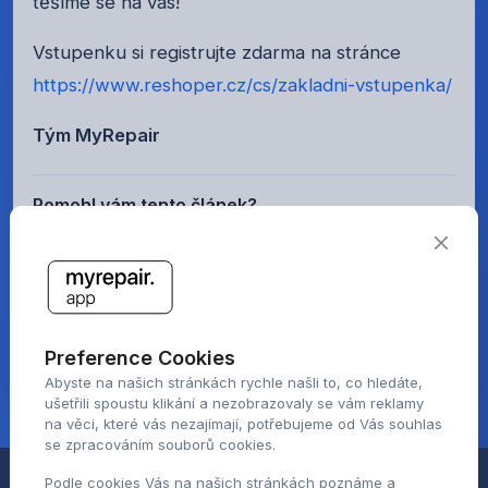
těšíme se na vás!
Vstupenku si registrujte zdarma na stránce
https://www.reshoper.cz/cs/zakladni-vstupenka/
Tým MyRepair
Pomohl vám tento článek?
Ohodnoťte jej jedním klikem přes emoji.
😡
🙁
😐
🙂
🤩
Preference Cookies
Zatím bez hodnocení. Buďte první, kdo článek ohodnotí.
Abyste na našich stránkách rychle našli to, co hledáte,
ušetřili spoustu klikání a nezobrazovaly se vám reklamy
na věci, které vás nezajímají, potřebujeme od Vás souhlas
se zpracováním souborů cookies.
Podle cookies Vás na našich stránkách poznáme a