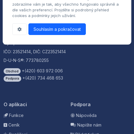
zobrazíme vám je tak, aby všechno fungovalo správně a
dle vašich preferencí. Projděte si podrobný přehled
cookies a podmínky jejich užívání.
Souhlasím a pokračovat
myrepair s.r.o.
IČO: 23521414, DIČ: CZ23521414
D-U-N-S®: 773780255
+(420) 603 972 006
Obchod
+(420) 734 468 653
Podpora
O aplikaci
Podpora
Funkce
Nápověda
Ceník
Napište nám