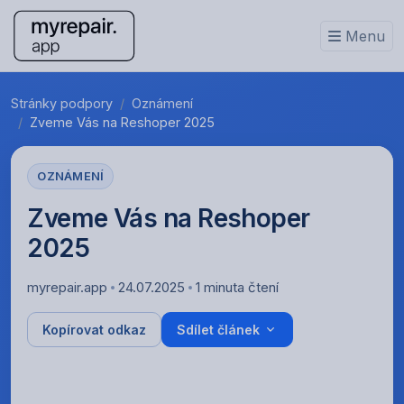
Menu
Stránky podpory
Oznámení
Zveme Vás na Reshoper 2025
OZNÁMENÍ
Zveme Vás na Reshoper
2025
myrepair.app
24.07.2025
1 minuta čtení
Kopírovat odkaz
Sdílet článek